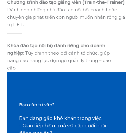
Chương trình đào tạo giảng viên (Train-the-Trainer)
:
Dành cho những nhà đào tạo nội bộ, coach hoặc
chuyên gia phát triển con người muốn nhân rộng giá
trị L.E.T.
Khóa đào tạo nội bộ dành riêng cho doanh
nghiệp
: Tùy chỉnh theo bối cảnh tổ chức, giúp
nâng cao năng lực đội ngũ quản lý trung – cao
cấp.
Bạn cần tư vấn?
Bạn đang gặp khó khăn trong việc:
– Giao tiếp hiệu quả với cấp dưới hoặc