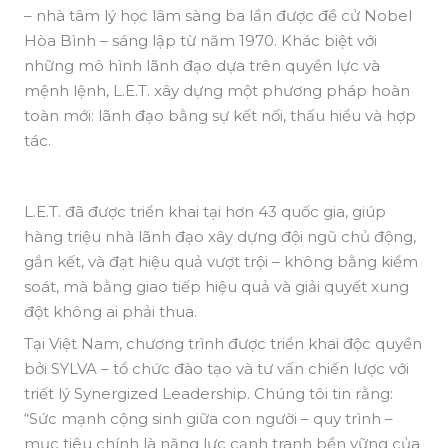
– nhà tâm lý học lâm sàng ba lần được đề cử Nobel
Hòa Bình – sáng lập từ năm 1970. Khác biệt với
những mô hình lãnh đạo dựa trên quyền lực và
mệnh lệnh, L.E.T. xây dựng một phương pháp hoàn
toàn mới: lãnh đạo bằng sự kết nối, thấu hiểu và hợp
tác.
L.E.T. đã được triển khai tại hơn 43 quốc gia, giúp
hàng triệu nhà lãnh đạo xây dựng đội ngũ chủ động,
gắn kết, và đạt hiệu quả vượt trội – không bằng kiểm
soát, mà bằng giao tiếp hiệu quả và giải quyết xung
đột không ai phải thua.
Tại Việt Nam, chương trình được triển khai độc quyền
bởi SYLVA – tổ chức đào tạo và tư vấn chiến lược với
triết lý Synergized Leadership. Chúng tôi tin rằng:
“Sức mạnh cộng sinh giữa con người – quy trình –
mục tiêu chính là năng lực cạnh tranh bền vững của