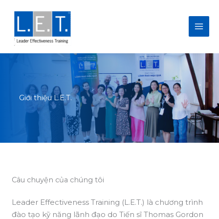
Nhảy
tới
nội
dung
Giới thiệu L.E.T.
Câu chuyện của chúng tôi
Leader Effectiveness Training (L.E.T.) là chương trình
đào tạo kỹ năng lãnh đạo do Tiến sĩ Thomas Gordon